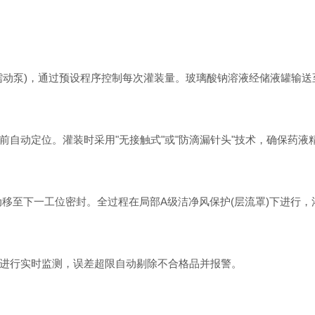
动泵)，通过预设程序控制每次灌装量。玻璃酸钠溶液经储液罐输送
动定位。灌装时采用"无接触式"或"防滴漏针头"技术，确保药液
至下一工位密封。全过程在局部A级洁净风保护(层流罩)下进行，灌
行实时监测，误差超限自动剔除不合格品并报警。