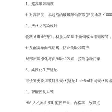
‌1、超高灌装精度‌
针对高黏度、易起泡的玻璃酸钠溶液(黏度通常>1000 m
‌2、严格防污染设计‌
物料通道全密闭，材质为316L不锈钢或医用硅胶管，兼容C
针头配备单向气动阀，防止倒吸和滴液
局部层流净化与负压吸尘装置，控制微粒污染
‌3、柔性化生产适配‌
可快速更换灌装针头规格(适配1ml~5ml不同规格容
‌4、智能控制系统‌
HMI人机界面实时监控产量、合格率、故障点