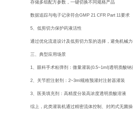
存储多组配方参数，一键切换不同规格产品
数据追踪与电子记录符合GMP 21 CFR Part 11要求
‌5、低剪切力保护药液活性‌
通过优化流道设计及低剪切力泵的选择，避免机械力破
‌三、典型应用场景‌
‌1、眼科手术粘弹剂‌：微量灌装(0.5~1ml)透明质酸钠
‌2、关节腔注射剂‌：2~3ml规格预灌封注射器灌装
‌3、医美填充剂‌：高精度分装高浓度透明质酸溶液
综上，此类灌装机通过精密流体控制、封闭式无菌操作