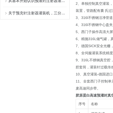
从基本开始认识预灌封注射器灌装机
2、单独控制真空灌装
装置，管路配有囊
氏过
关于预充针注射器灌装机，三分钟您就懂
3、316l不锈钢洁净
4、316l不锈钢中心盘
5、西门子操作高清大
6、精抛316L储气罐
7、德国SICK安全光
8、全伺服灌装系统精度
9、316L不锈钢真空
腔套筒，灌装针过载传
10、真空灌装
-
德国进口
11、全套西门子控制
麦高迪同步带。
胶原蛋白高速预灌封真
序号
名称