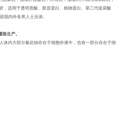
20ml预充针管，适用于透明质酸、胶原蛋白、植物蛋白、第三代玻尿酸
欢迎国内外各界人士洽谈。
灌装生产。
。人体内大部分氯化钠存在于细胞外液中，也有一部分存在于细