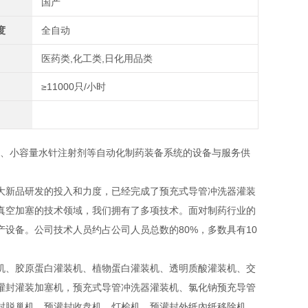
国产
度
全自动
医药类,化工类,日化用品类
≥11000只/小时
供、小容量水针注射剂等自动化制药装备系统的设备与服务供
大新品研发的投入和力度，已经完成了预充式导管冲洗器灌装
真空加塞的技术领域，我们拥有了多项技术。面对制药行业的
设备。公司技术人员约占公司人员总数的80%，多数具有10
机、胶原蛋白灌装机、植物蛋白灌装机、透明质酸灌装机、交
灌封灌装加塞机，预充式导管冲洗器灌装机、氯化钠预充导管
封脱巢机，预灌封收盘机，灯检机，预灌封外纸內纸移除机，