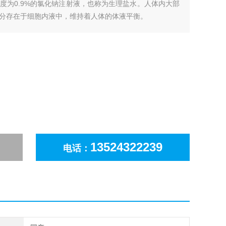
度为0.9%的氯化钠注射液，也称为生理盐水。人体内大部
分存在于细胞内液中，维持着人体的体液平衡。
13524322239
电话：