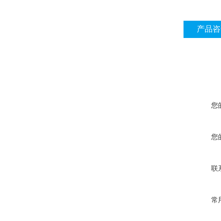
产品咨
您
您
联
常