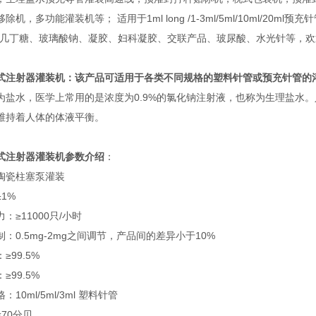
除机，多功能灌装机等； 适用于1ml long /1-3ml/5ml/10ml/
、几丁糖、玻璃酸钠、凝胶、妇科凝胶、交联产品、玻尿酸、水光针等，
式注射器灌装机：该产品可适用于各类不同规格的塑料针管或预充针管的
为盐水，医学上常用的是浓度为0.9%的氯化钠注射液，也称为生理盐水
维持着人体的体液平衡。
式注射器灌装机参数介绍
：
陶瓷柱塞泵灌装
1%
：≥11000只/小时
：0.5mg-2mg之间调节，产品间的差异小于10%
≥99.5%
≥99.5%
10ml/5ml/3ml 塑料针管
70分贝