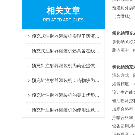
预灌封外袋移
相关文章
（含微球)
RELATED ARTICLES
氯化钠预充
预充式注射器灌装机实现了药液灌装过程的自动化与可控化
氯化钠又称
胞内液中，
预充式注射器灌装机还具备在线检测功能
预充针注射器灌装机为药企提供了一种降低污染风险的解决方案
氯化钠预充
灌装方式：
预充针注射器灌装机：药物较为准确灌装的幕后设备
灌装精度：±
设计生产能力
预充针注射器灌装机的突出优势：灌装精度高
硅油喷涂控制
加塞合格率：
预充针注射器灌装机的使用注意事项
拧帽合格率：
设备适用规格：
设备噪音：≤