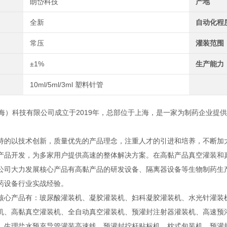
朗岱科技
产地
全新
自动化程
常压
灌装范围
±1%
生产能力
10ml/5ml/3ml 塑料针管
）科技有限公司成立于2019年，总部位于上海，是一家为制药企业提
持的以技术创新，质量优先的产品理念，注重人才的引进和培养，不断加
产品开发，为多家用户提供高速的整体解决方案。在高黏产品真空灌装和
公司大力发展核心产品有高黏产品的研发设备、隔离器设备等生物制药生产
药设备行业实战经验。
核心产品有：玻尿酸灌装机、凝胶灌装机、妇科凝胶灌装机、水光针灌装
机、高黏真空灌装机、全自动真空灌装机、预灌封注射器灌装机、高速预
，生理盐水预充导管灌装高速线，预灌封拧杆贴标机，枕式包装机，预灌