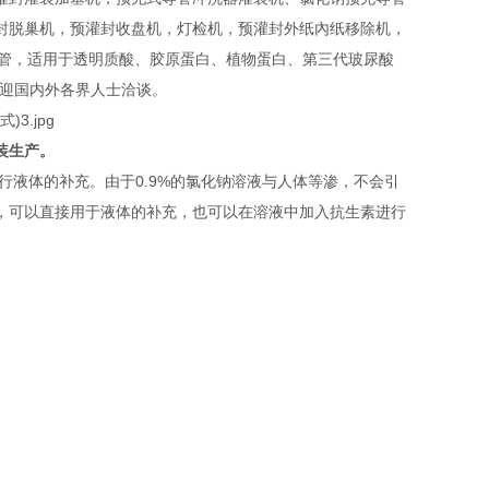
封脱巢机，预灌封收盘机，灯检机，预灌封外纸內纸移除机，
20ml预充针管，适用于透明质酸、胶原蛋白、植物蛋白、第三代玻尿酸
欢迎国内外各界人士洽谈。
装生产。
行液体的补充。由于0.9%的氯化钠溶液与人体等渗，不会引
，可以直接用于液体的补充，也可以在溶液中加入抗生素进行