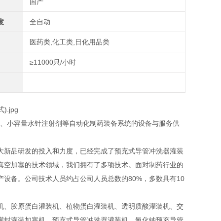
国产
度
全自动
医药类,化工类,日化用品类
≥11000只/小时
供、小容量水针注射剂等自动化制药装备系统的设备与服务供
大新品研发的投入和力度，已经完成了预充式导管冲洗器灌装
真空加塞的技术领域，我们拥有了多项技术。面对制药行业的
设备。公司技术人员约占公司人员总数的80%，多数具有10
机、胶原蛋白灌装机、植物蛋白灌装机、透明质酸灌装机、交
灌封灌装加塞机，预充式导管冲洗器灌装机、氯化钠预充导管