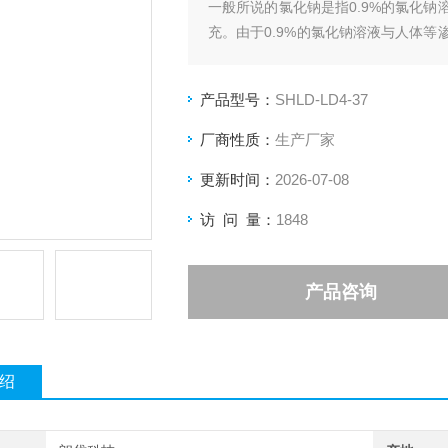
一般所说的氯化钠是指0.9%的氯化
充。由于0.9%的氯化钠溶液与人体
吐或者大面积烧伤等液体大量缺乏时
行抗感染治疗，或者用于外科手术清创
产品型号：
SHLD-LD4-37
厂商性质：
生产厂家
更新时间：
2026-07-08
访 问 量：
1848
产品咨询
绍