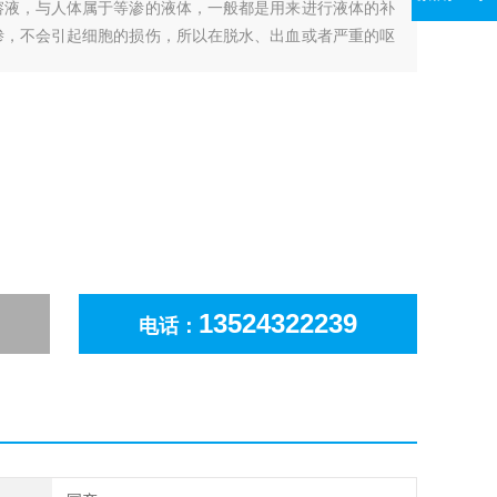
钠溶液，与人体属于等渗的液体，一般都是用来进行液体的补
等渗，不会引起细胞的损伤，所以在脱水、出血或者严重的呕
，可以直接用于液体的补充，也可以在溶液中加入抗生素进
换药时的清洗。
13524322239
电话：