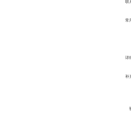
联
常
详
补