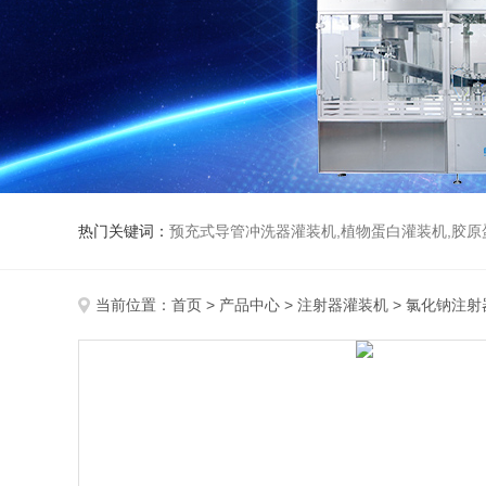
热门关键词：
预充式导管冲洗器灌装机,植物蛋白灌装机,胶原
当前位置：
首页
>
产品中心
>
注射器灌装机
>
氯化钠注射