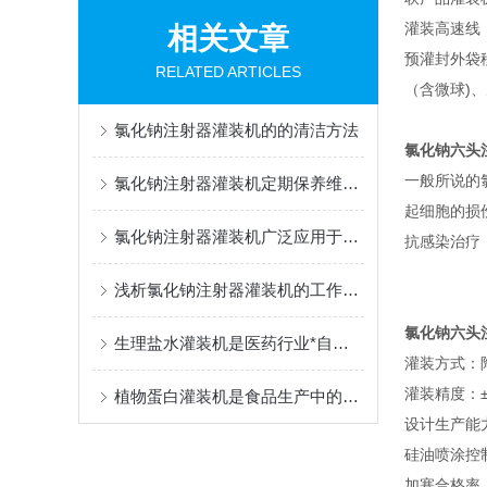
灌装高速线
相关文章
预灌封外袋移
RELATED ARTICLES
（含微球)
氯化钠注射器灌装机的的清洁方法
氯化钠六头
一般所说的
氯化钠注射器灌装机定期保养维护很有必要
起细胞的损
氯化钠注射器灌装机广泛应用于医药行业中
抗感染治疗
浅析氯化钠注射器灌装机的工作流程
氯化钠六头
生理盐水灌装机是医药行业*自动化设备
灌装方式：
灌装精度：±
植物蛋白灌装机是食品生产中的重要一环
设计生产能力
硅油喷涂控制
加塞合格率：