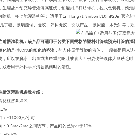
，生理盐水预充导管灌装高速线，预灌封拧杆贴标机，枕式包装机，预灌
除机，多功能灌装机等； 适用于1ml long /1-3ml/5ml/10ml/
、几丁糖、玻璃酸钠、凝胶、妇科凝胶、交联产品、玻尿酸、水光针等，
注射器灌装机：该产品可适用于各类不同规格的塑料针管或预充针管的灌
氯化钠是指0.9%的氯化钠溶液，与人体属于等渗的液体，一般都是用来进
伤，所以在脱水、出血或者严重的呕吐或者大面积烧伤等液体大量缺乏时
，或者用于外科手术清创换药时的清洗。
注射器灌装机
参数介绍
：
陶瓷柱塞泵灌装
1%
：≥11000只/小时
：0.5mg-2mg之间调节，产品间的差异小于10%
≥99.5%