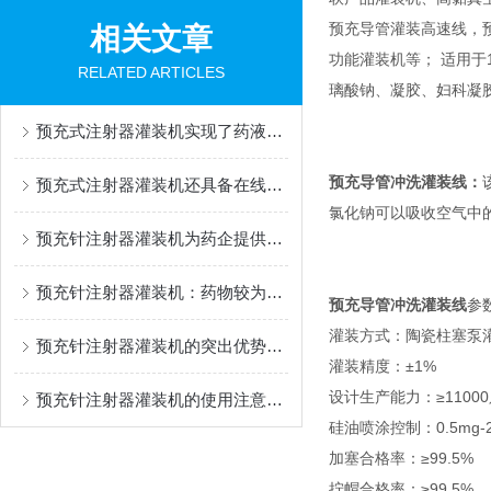
预充导管灌装高速线，
相关文章
功能灌装机等； 适用于1m
RELATED ARTICLES
璃酸钠、凝胶、妇科凝
预充式注射器灌装机实现了药液灌装过程的自动化与可控化
预充导管冲洗灌装线
：
预充式注射器灌装机还具备在线检测功能
氯化钠可以吸收空气中
预充针注射器灌装机为药企提供了一种降低污染风险的解决方案
预充针注射器灌装机：药物较为准确灌装的幕后设备
预充导管冲洗灌装线
参
灌装方式：陶瓷柱塞泵
预充针注射器灌装机的突出优势：灌装精度高
灌装精度：±1%
设计生产能力：≥11000
预充针注射器灌装机的使用注意事项
硅油喷涂控制：0.5mg
加塞合格率：≥99.5%
拧帽合格率：≥99.5%