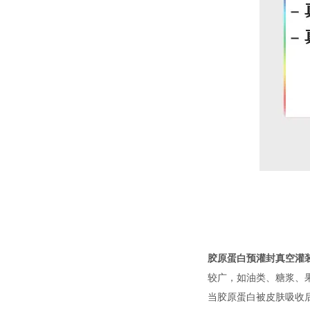
胶原蛋白预灌封真空灌
较广，如油类、糖浆、
当胶原蛋白被皮肤吸收