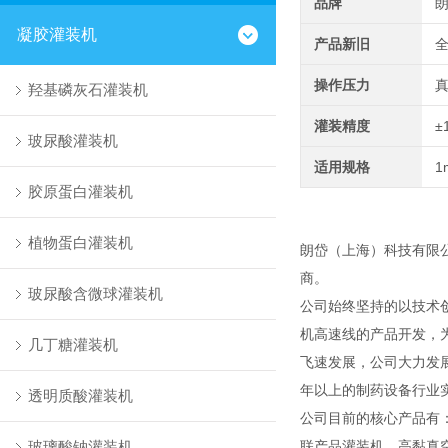
品牌
凝胶灌装机
产品新旧
操作压力
羟基磷灰石灌装机
灌装精度
±
玻尿酸灌装机
适用规格
1
胶原蛋白灌装机
植物蛋白灌装机
朗岱（上海）科技有限
商。
玻尿酸含微球灌装机
公司始终坚持的以技术
机高速线的产品开发，
几丁糖灌装机
飞速发展，公司大力发
年以上的制药设备行业
透明质酸灌装机
公司目前的核心产品有
玻璃酸钠灌装机
联产品灌装机、高黏真