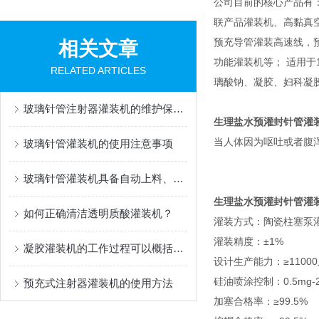
公司目前的核心产品有
联产品灌装机、高黏真
预充导管灌装高速线，
相关文章
功能灌装机等； 适用于1m
RELATED ARTICLES
璃酸钠、凝胶、妇科凝
玻璃针管注射器灌装机的维护保养方法
生理盐水预灌封针管灌
当人体因为呕吐或者腹
玻璃针管灌装机的使用注意事项
玻璃针管灌装机具备自动上料、灌装、封口功能
生理盐水预灌封针管灌
如何正确清洁透明质酸灌装机？
灌装方式：陶瓷柱塞泵
灌装精度：±1%
凝胶灌装机的工作过程可以概括如下
设计生产能力：≥11000
硅油喷涂控制：0.5mg
预充式注射器灌装机的使用方法
加塞合格率：≥99.5%