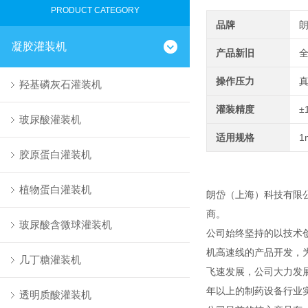
PRODUCT CATEGORY
品牌
凝胶灌装机
产品新旧
操作压力
羟基磷灰石灌装机
灌装精度
±
玻尿酸灌装机
适用规格
1
胶原蛋白灌装机
植物蛋白灌装机
朗岱（上海）科技有限
商。
玻尿酸含微球灌装机
公司始终坚持的以技术
机高速线的产品开发，
几丁糖灌装机
飞速发展，公司大力发
年以上的制药设备行业
透明质酸灌装机