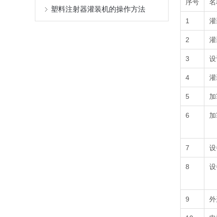
序号
名
塑料注射器灌装机的操作方法
1
灌
2
灌
3
设
4
灌
5
加
6
加
7
设
8
设
9
外