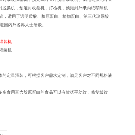
封脱巢机，预灌封收盘机，灯检机，预灌封外纸內纸移除机，
20ml预充针管，适用于透明质酸、胶原蛋白、植物蛋白、第三代玻尿酸
欢迎国内外各界人士洽谈。
体的定量灌装，可根据客户需求定制，满足客户对不同规格液
多多食用富含胶原蛋白的食品可以有效抚平幼纹，修复皱纹