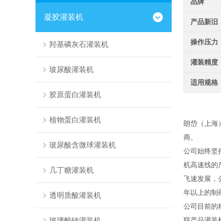
品牌
凝胶灌装机
产品新旧
操作压力
羟基磷灰石灌装机
灌装精度
玻尿酸灌装机
适用规格
胶原蛋白灌装机
植物蛋白灌装机
朗岱（上海
商。
玻尿酸含微球灌装机
公司始终坚
机高速线的
几丁糖灌装机
飞速发展，
年以上的制
透明质酸灌装机
公司目前的
玻璃酸钠灌装机
联产品灌装