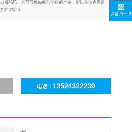
会出现塌陷，从而导致皱纹与幼纹的产生，所以多多食用富
修复皱纹哦。
微信扫一扫
13524322239
电话：