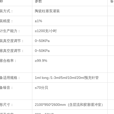
称
参数
备
装方式：
陶瓷柱塞泵灌装
装精度：
±
1%
计生产能力：
≥1200支/小时
装真空度调节：
0~50KPa
塞真空度调节：
0~50KPa
塞合格率：
≥99.9%
备适用规格：
1ml long /1-3ml/5ml/10ml/20ml预充针管
备噪音：
≤70分贝
形尺寸：
2100*950*2600mm (含层流和胶塞缓冲室）