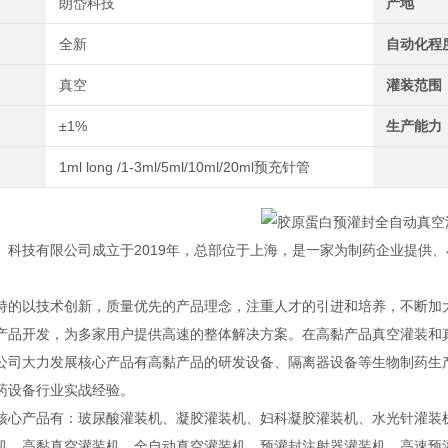
朗岱科技
产地
全新
自动化程
真空
灌装范围
±1%
生产能力
1ml long /1-3ml/5ml/10ml/20ml预充针管
）科技有限公司成立于2019年，总部位于上海，是一家为制药企业提供
持的以技术创新，质量优先的产品理念，注重人才的引进和培养，不断加
产品开发，为多家用户提供高速的整体解决方案。在高黏产品真空灌装和
公司大力发展核心产品有高黏产品的研发设备、隔离器设备等生物制药生产
药设备行业实战经验。
核心产品有：玻尿酸灌装机、凝胶灌装机、妇科凝胶灌装机、水光针灌装
机、高黏真空灌装机、全自动真空灌装机、预灌封注射器灌装机、高速预