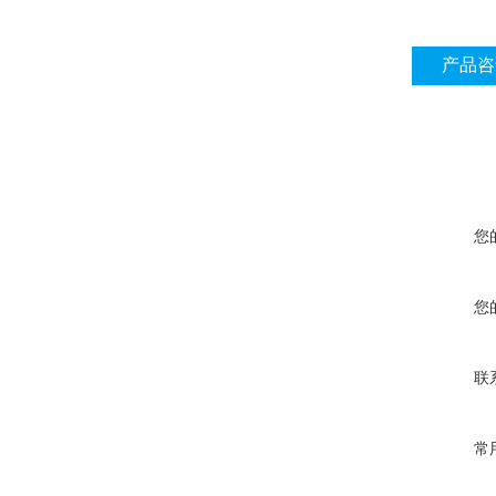
产品咨
您
您
联
常