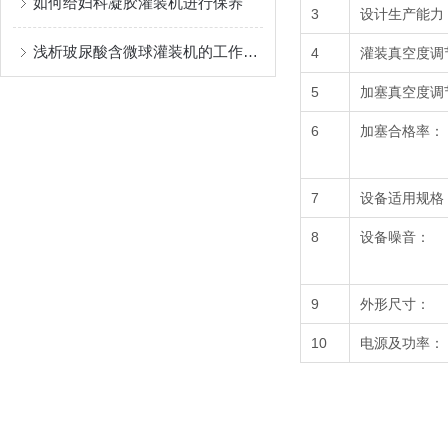
如何给妇科凝胶灌装机进行保养
3
设计生产能力
浅析玻尿酸含微球灌装机的工作原理
4
灌装真空度调
5
加塞真空度调
6
加塞合格率：
7
设备适用规格
8
设备噪音：
9
外形尺寸：
10
电源及功率：