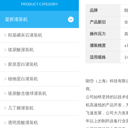
PRODUCT CATEGORY
品牌
凝胶灌装机
产品新旧
操作压力
羟基磷灰石灌装机
灌装精度
±
玻尿酸灌装机
适用规格
1
胶原蛋白灌装机
植物蛋白灌装机
朗岱（上海）科技有限
商。
玻尿酸含微球灌装机
公司始终坚持的以技术
机高速线的产品开发，
几丁糖灌装机
飞速发展，公司大力发
年以上的制药设备行业
透明质酸灌装机