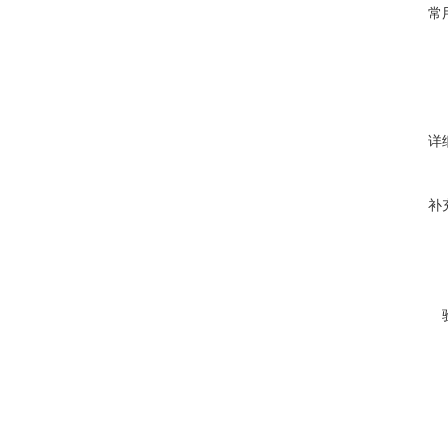
常
详
补