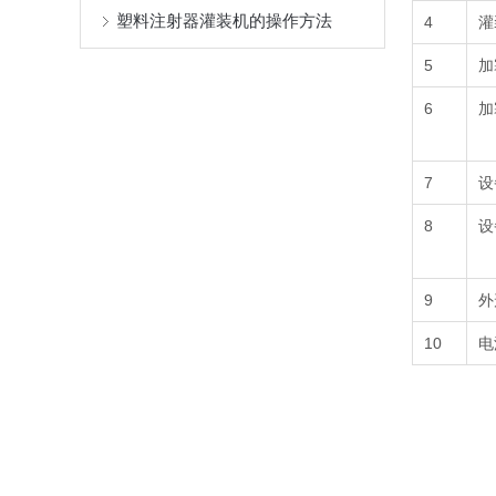
塑料注射器灌装机的操作方法
4
灌
5
加
6
加
7
设
8
设
9
外
10
电