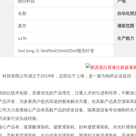
朗岱科技
产地
全新
自动化程
真空
灌装范围
±1%
生产能力
1ml long /1-3ml/5ml/10ml/20ml预充针管
）科技有限公司成立于2019年，总部位于上海，是一家为制药企业提供
持的以技术创新，质量优先的产品理念，注重人才的引进和培养，不断加
产品开发，为多家用户提供高速的整体解决方案。在高黏产品真空灌装和
公司大力发展核心产品有高黏产品的研发设备、隔离器设备等生物制药生产
药设备行业实战经验。
核心产品有：玻尿酸灌装机、凝胶灌装机、妇科凝胶灌装机、水光针灌装
机、高黏真空灌装机、全自动真空灌装机、预灌封注射器灌装机、高速预