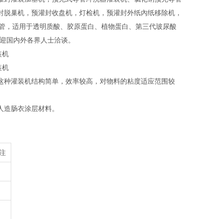
封脱巢机，预灌封收盘机，灯检机，预灌封外纸內纸移除机，
20ml预充针管，适用于透明质酸、胶原蛋白、植物蛋白、第三代玻尿酸
欢迎国内外各界人士洽谈。
这种灌装机结构简单，效率较高，对物料的粘度适应范围较
人造肠衣涂层材料。
注