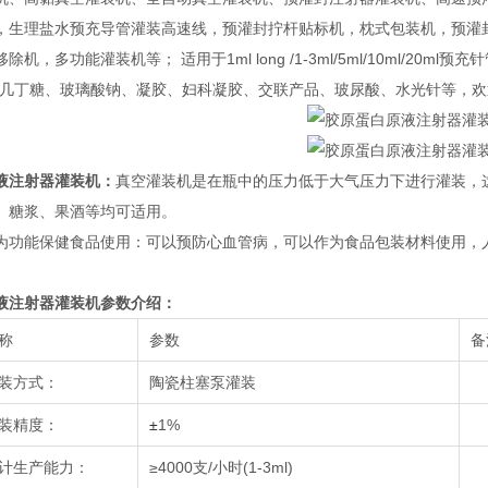
，生理盐水预充导管灌装高速线，预灌封拧杆贴标机，枕式包装机，预灌
除机，多功能灌装机等； 适用于1ml long /1-3ml/5ml/10ml/
、几丁糖、玻璃酸钠、凝胶、妇科凝胶、交联产品、玻尿酸、水光针等，
液注射器灌装机
：
真空灌装机是在瓶中的压力低于大气压力下进行灌装，
、糖浆、果酒等均可适用。
为功能保健食品使用：可以预防心血管病，可以作为食品包装材料使用，
液注射器灌装机
参数介绍：
称
参数
备
装方式：
陶瓷柱塞泵灌装
装精度：
±
1%
计生产能力：
≥4000支/小时(1-3ml)