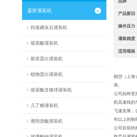
品牌
凝胶灌装机
产品新旧
操作压力
羟基磷灰石灌装机
灌装精度
玻尿酸灌装机
适用规格
胶原蛋白灌装机
植物蛋白灌装机
朗岱（上海
商。
玻尿酸含微球灌装机
公司始终坚
机高速线的
几丁糖灌装机
飞速发展，
年以上的制
透明质酸灌装机
公司目前的
玻璃酸钠灌装机
联产品灌装