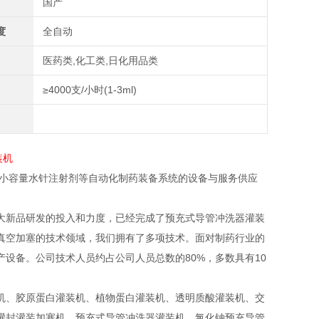
国产
度
全自动
医药类,化工类,日化用品类
≥4000支/小时(1-3ml)
、小容量水针注射剂等自动化制药装备系统的设备与服务供应
大新品研发的投入和力度，已经完成了预充式导管冲洗器灌装
真空加塞的技术领域，我们拥有了多项技术。面对制药行业的
设备。公司技术人员约占公司人员总数的80%，多数具有10
机、胶原蛋白灌装机、植物蛋白灌装机、透明质酸灌装机、交
灌封灌装加塞机，预充式导管冲洗器灌装机、氯化钠预充导管