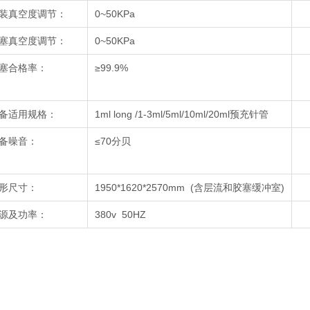
装真空度调节：
0~50KPa
塞真空度调节：
0~50KPa
塞合格率：
≥99.9%
备适用规格：
1ml long /1-3ml/5ml/10ml/20ml预充针管
备噪音：
≤70分贝
形尺寸：
1950*1620*2570mm (含层流和胶塞缓冲室)
源及功率：
380v 50HZ