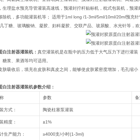
，生理盐水预充导管灌装高速线，预灌封拧杆贴标机，枕式包装机，预灌
除机，多功能灌装机等； 适用于1ml long /1-3ml/5ml/10ml/
、几丁糖、玻璃酸钠、凝胶、妇科凝胶、交联产品、玻尿酸、水光针等，
蛋白注射器灌装机
：
真空灌装机是在瓶中的压力低于大气压力下进行灌装
、糖浆、果酒等均可适用。
皮肤吸收后，填充在皮肤和真皮之间，能够使皮肤紧密度增加，毛孔缩小
蛋白注射器灌装机
参数介绍：
称
参数
备
装方式：
陶瓷柱塞泵灌装
装精度：
±
1%
计生产能力：
≥4000支/小时(1-3ml)