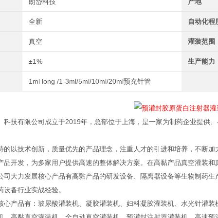
朗岱科技
产地
全新
自动化程
真空
灌装范围
±1%
生产能力
1ml long /1-3ml/5ml/10ml/20ml预充针管
）科技有限公司成立于2019年，总部位于上海，是一家为制药企业提供
持的以技术创新，质量优先的产品理念，注重人才的引进和培养，不断加
产品开发，为多家用户提供高速的整体解决方案。在高黏产品真空灌装和
公司大力发展核心产品有高黏产品的研发设备、隔离器设备等生物制药生产
药设备行业实战经验。
核心产品有：玻尿酸灌装机、凝胶灌装机、妇科凝胶灌装机、水光针灌装
机、高黏真空灌装机、全自动真空灌装机、预灌封注射器灌装机、高速预