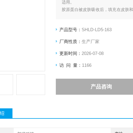
适用。
胶原蛋白被皮肤吸收后，填充在皮肤
致而富有弹性。胶原蛋白还有护发、护
产品型号：
SHLD-LD5-163
厂商性质：
生产厂家
更新时间：
2026-07-08
访 问 量：
1166
产品咨询
绍