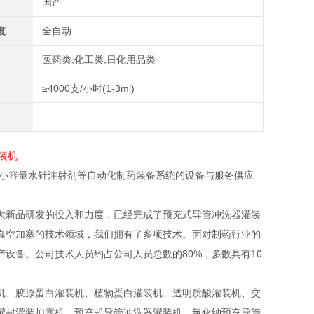
国产
度
全自动
医药类,化工类,日化用品类
≥4000支/小时(1-3ml)
、小容量水针注射剂等自动化制药装备系统的设备与服务供应
大新品研发的投入和力度，已经完成了预充式导管冲洗器灌装
真空加塞的技术领域，我们拥有了多项技术。面对制药行业的
设备。公司技术人员约占公司人员总数的80%，多数具有10
机、胶原蛋白灌装机、植物蛋白灌装机、透明质酸灌装机、交
灌封灌装加塞机，预充式导管冲洗器灌装机、氯化钠预充导管