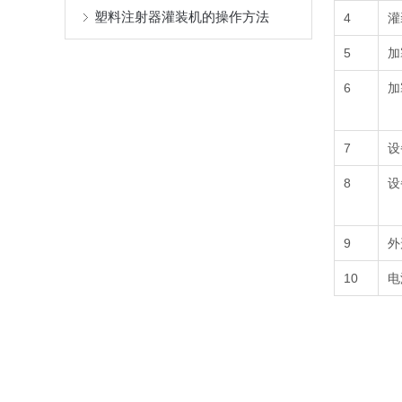
塑料注射器灌装机的操作方法
4
灌
5
加
6
加
7
设
8
设
9
外
10
电