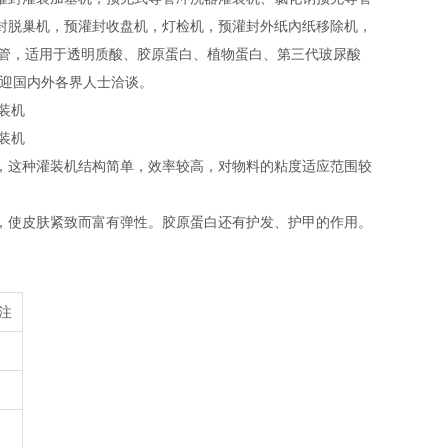
封脱巢机，预灌封收盘机，灯检机，预灌封外纸內纸移除机，
20ml预充针管，适用于透明质酸、胶原蛋白、植物蛋白、第三代玻尿酸
欢迎国内外各界人士洽谈。
，这种灌装机结构简单，效率较高，对物料的粘度适应范围较
，使皮肤紧致而富有弹性。胶原蛋白还有护发、护甲的作用。
注