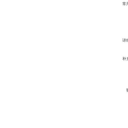
常
详
补