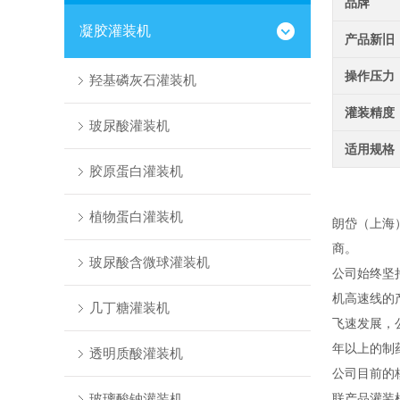
品牌
凝胶灌装机
产品新旧
操作压力
羟基磷灰石灌装机
灌装精度
玻尿酸灌装机
适用规格
胶原蛋白灌装机
植物蛋白灌装机
朗岱（上海
商。
玻尿酸含微球灌装机
公司始终坚
机高速线的
几丁糖灌装机
飞速发展，
年以上的制
透明质酸灌装机
公司目前的
玻璃酸钠灌装机
联产品灌装