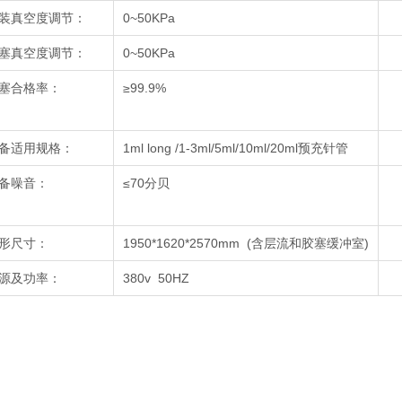
装真空度调节：
0~50KPa
塞真空度调节：
0~50KPa
塞合格率：
≥99.9%
备适用规格：
1ml long /1-3ml/5ml/10ml/20ml预充针管
备噪音：
≤70分贝
形尺寸：
1950*1620*2570mm (含层流和胶塞缓冲室)
源及功率：
380v 50HZ