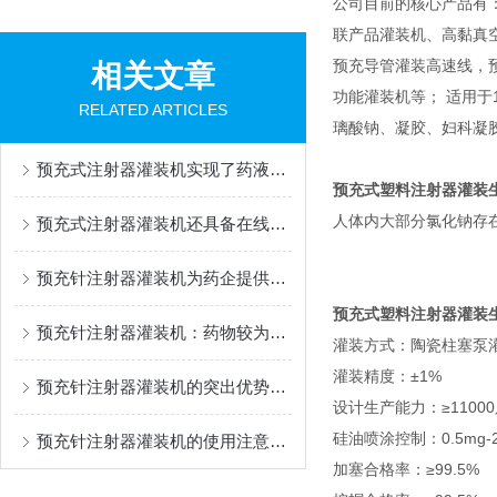
公司目前的核心产品有
联产品灌装机、高黏真
预充导管灌装高速线，
相关文章
功能灌装机等； 适用于1m
RELATED ARTICLES
璃酸钠、凝胶、妇科凝
预充式注射器灌装机实现了药液灌装过程的自动化与可控化
预充式塑料注射器灌装
人体内大部分氯化钠存
预充式注射器灌装机还具备在线检测功能
预充针注射器灌装机为药企提供了一种降低污染风险的解决方案
预充式塑料注射器灌装
预充针注射器灌装机：药物较为准确灌装的幕后设备
灌装方式：陶瓷柱塞泵
灌装精度：±1%
预充针注射器灌装机的突出优势：灌装精度高
设计生产能力：≥11000
硅油喷涂控制：0.5mg
预充针注射器灌装机的使用注意事项
加塞合格率：≥99.5%