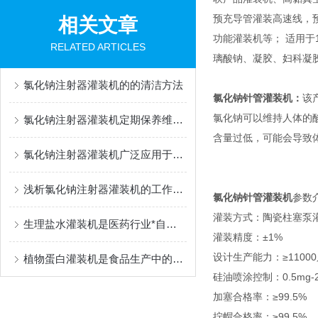
预充导管灌装高速线，
相关文章
功能灌装机等； 适用于1m
RELATED ARTICLES
璃酸钠、凝胶、妇科凝
氯化钠注射器灌装机的的清洁方法
氯化钠针管灌装机
：
该
氯化钠可以维持人体的
氯化钠注射器灌装机定期保养维护很有必要
含量过低，可能会导致
氯化钠注射器灌装机广泛应用于医药行业中
浅析氯化钠注射器灌装机的工作流程
氯化钠针管灌装机
参数
灌装方式：陶瓷柱塞泵
生理盐水灌装机是医药行业*自动化设备
灌装精度：±1%
设计生产能力：≥11000
植物蛋白灌装机是食品生产中的重要一环
硅油喷涂控制：0.5mg
加塞合格率：≥99.5%
拧帽合格率：≥99.5%