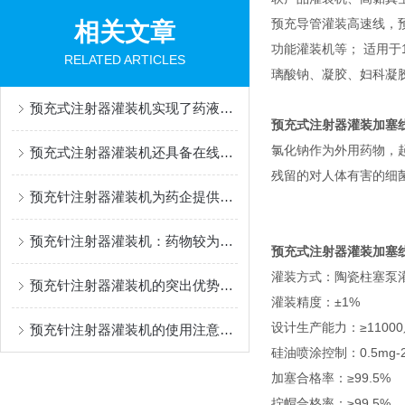
预充导管灌装高速线，
相关文章
功能灌装机等； 适用于1m
RELATED ARTICLES
璃酸钠、凝胶、妇科凝
预充式注射器灌装机实现了药液灌装过程的自动化与可控化
预充式注射器灌装加塞
氯化钠作为外用药物，
预充式注射器灌装机还具备在线检测功能
残留的对人体有害的细
预充针注射器灌装机为药企提供了一种降低污染风险的解决方案
预充针注射器灌装机：药物较为准确灌装的幕后设备
预充式注射器灌装加塞
灌装方式：陶瓷柱塞泵
预充针注射器灌装机的突出优势：灌装精度高
灌装精度：±1%
设计生产能力：≥11000
预充针注射器灌装机的使用注意事项
硅油喷涂控制：0.5mg
加塞合格率：≥99.5%
拧帽合格率：≥99.5%