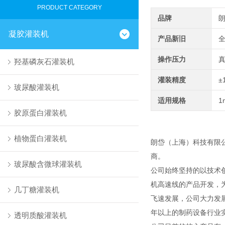
PRODUCT CATEGORY
品牌
凝胶灌装机
产品新旧
操作压力
羟基磷灰石灌装机
灌装精度
±
玻尿酸灌装机
适用规格
1
胶原蛋白灌装机
植物蛋白灌装机
朗岱（上海）科技有限
商。
玻尿酸含微球灌装机
公司始终坚持的以技术
机高速线的产品开发，
几丁糖灌装机
飞速发展，公司大力发
年以上的制药设备行业
透明质酸灌装机