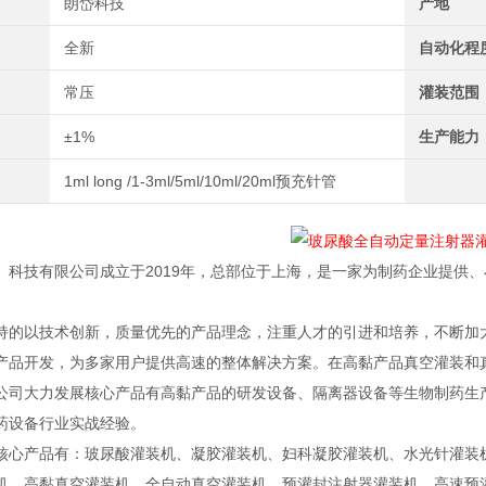
朗岱科技
产地
全新
自动化程
常压
灌装范围
±1%
生产能力
1ml long /1-3ml/5ml/10ml/20ml预充针管
）科技有限公司成立于2019年，总部位于上海，是一家为制药企业提供
持的以技术创新，质量优先的产品理念，注重人才的引进和培养，不断加
产品开发，为多家用户提供高速的整体解决方案。在高黏产品真空灌装和
公司大力发展核心产品有高黏产品的研发设备、隔离器设备等生物制药生产
药设备行业实战经验。
核心产品有：玻尿酸灌装机、凝胶灌装机、妇科凝胶灌装机、水光针灌装
机、高黏真空灌装机、全自动真空灌装机、预灌封注射器灌装机、高速预