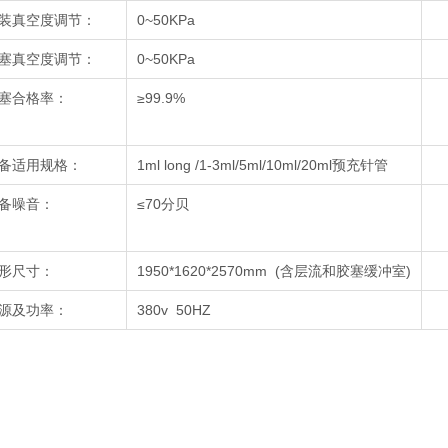
装真空度调节：
0~50KPa
塞真空度调节：
0~50KPa
塞合格率：
≥99.9%
备适用规格：
1ml long /1-3ml/5ml/10ml/20ml预充针管
备噪音：
≤70分贝
形尺寸：
1950*1620*2570mm (含层流和胶塞缓冲室)
源及功率：
380v 50HZ