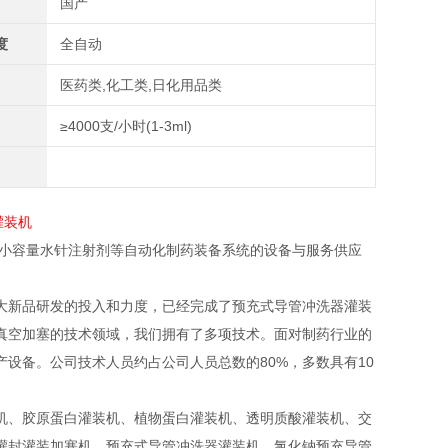
国产
度
全自动
医药类,化工类,日化用品类
≥4000支/小时(1-3ml)
、小容量水针注射剂等自动化制药装备系统的设备与服务供应
大新品研发的投入和力度，已经完成了预充式导管冲洗器灌装
真空加塞的技术领域，我们拥有了多项技术。面对制药行业的
设备。公司技术人员约占公司人员总数的80%，多数具有10
机、胶原蛋白灌装机、植物蛋白灌装机、透明质酸灌装机、交
灌封灌装加塞机，预充式导管冲洗器灌装机、氯化钠预充导管