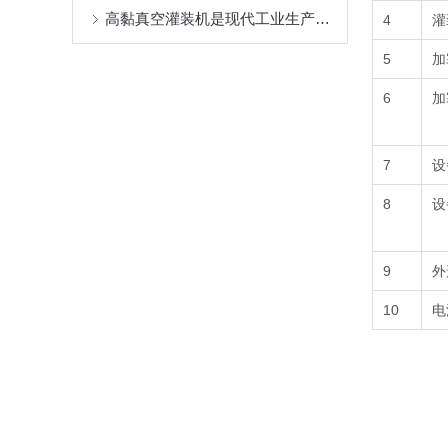
高黏真空灌装机是现代工业生产中的重要设备
4
灌
5
加
6
加
7
设
8
设
9
外
10
电