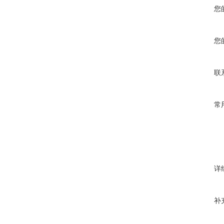
您
您
联
常
详
补