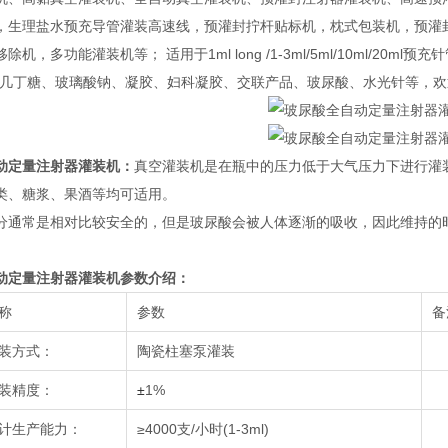
，生理盐水预充导管灌装高速线，预灌封拧杆贴标机，枕式包装机，预灌
除机，多功能灌装机等； 适用于1ml long /1-3ml/5ml/10ml/
、几丁糖、玻璃酸钠、凝胶、妇科凝胶、交联产品、玻尿酸、水光针等，
动定量注射器灌装机
：
真空灌装机是在瓶中的压力低于大气压力下进行灌
类、糖浆、果酒等均可适用。
分通常是相对比较安全的，但是玻尿酸会被人体逐渐的吸收，因此维持的
动定量注射器灌装机
参数介绍：
称
参数
备
装方式：
陶瓷柱塞泵灌装
装精度：
±
1%
计生产能力：
≥4000支/小时(1-3ml)