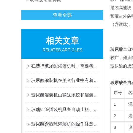
灌装高速线
查看全部
预灌封外袋移
（含微球)
相关文章
玻尿酸全自
RELATED ARTICLES
较广，如油
在选择玻尿酸灌装机时，需要考虑以下几个因素
玻尿酸的成
玻尿酸灌装机在美容行业中有着广泛的应用
玻尿酸全自
序号
名
玻尿酸灌装机由输送系统和灌装系统组成
1
灌
玻璃针管灌装机具备自动上料、灌装、封口功能
2
灌
玻尿酸含微球灌装机的操作注意事项
3
设