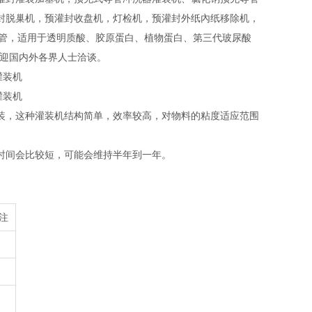
封脱巢机，预灌封收盘机，灯检机，预灌封外纸內纸移除机，
20ml预充针管，适用于透明质酸、胶原蛋白、植物蛋白、第三代玻尿酸
欢迎国内外各界人士洽谈。
装，这种灌装机结构简单，效率较高，对物料的粘度适应范围
时间会比较短，可能会维持半年到一年。
注