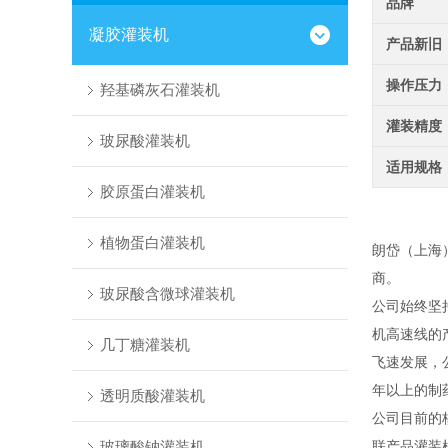
品牌
凝胶灌装机
产品新旧
操作压力
羟基磷灰石灌装机
灌装精度
玻尿酸灌装机
适用规格
胶原蛋白灌装机
植物蛋白灌装机
朗岱（上海
商。
玻尿酸含微球灌装机
公司始终坚
机高速线的
几丁糖灌装机
飞速发展，
年以上的制
透明质酸灌装机
公司目前的
玻璃酸钠灌装机
联产品灌装