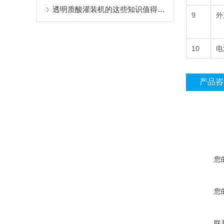
透明质酸灌装机的这些知识值得我们学习
9
外
10
电
产品咨
您
您
联