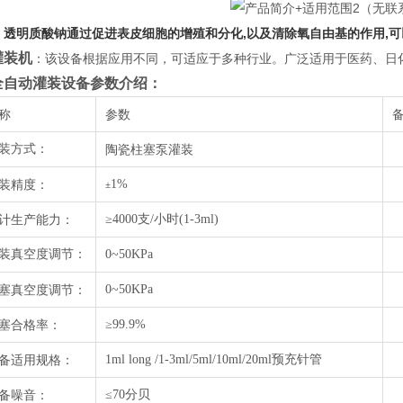
：
透明质酸钠通过促进表皮细胞的增殖和分化,以及清除氧自由基的作用,
灌装机
：该设备根据应用不同，可适应于多种行业。广泛适用于医药、日
全自动灌装设备
参数介绍：
称
参数
装方式：
陶瓷柱塞泵灌装
装精度：
1%
±
计生产能力：
≥4000支/小时(1-3ml)
装真空度调节：
0~50KPa
塞真空度调节：
0~50KPa
塞合格率：
≥99.9%
备适用规格：
1ml long /1-3ml/5ml/10ml/20ml预充针管
备噪音：
≤70分贝