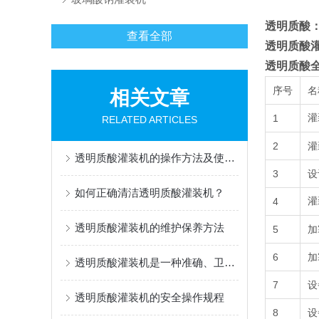
透明质酸
查看全部
透明质酸
透明质酸
序号
名
相关文章
1
灌
RELATED ARTICLES
2
灌
透明质酸灌装机的操作方法及使用注意事项
3
设
如何正确清洁透明质酸灌装机？
4
灌
透明质酸灌装机的维护保养方法
5
加
6
加
透明质酸灌装机是一种准确、卫生的灌装设备
7
设
透明质酸灌装机的安全操作规程
8
设