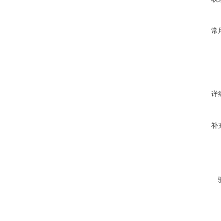
常
详
补