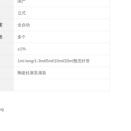
国产
立式
度
全自动
数
多个
±1%
1ml long/1-3ml/5ml/10ml/20ml预充针管
陶瓷柱塞泵灌装