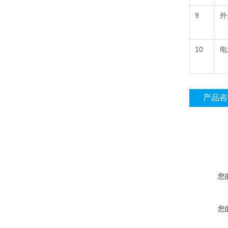
9
外
10
电
产品咨
您
您