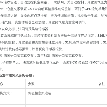
l不锈钢洁净管道，自动监控真空回路，，隔膜阀开关自动控制，真空回气压
不锈钢中心盘夹紧装置
-
X/Y全自动高精度移动伺服轴，西门子
CPU
控制单元
操作高清大屏，设备配有点动手柄，更方便调试维修，批次报告生成，配
16L储气罐，真空传感器全程监控，真空储气罐真空度可调节。
CK安全光栅，法国凯茂风速传感器
灌装系统精度可达±1%，高精度陶瓷柱塞泵更适合高黏度产品灌装
，
316
L
L不锈钢真空腔，真空灌装和真空加塞独立分开，
3
16L
高精度和高密封针，
31
装针过载传感器报警，胶塞反向传感器报警。
装
-
德国进口贝克真空泵，真空加塞
-
德国进口贝克真空泵。
西门子控制单元。法国施耐德低压电气元件，德国
SICK
传感器
-
SMC
气动
带。
动真空灌装机
参数介绍：
称
参数
备注
装方式：
陶瓷柱塞泵灌装