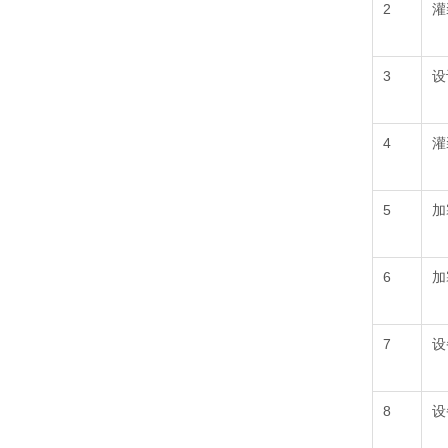
2
灌
3
设
4
灌
5
加
6
加
7
设
8
设