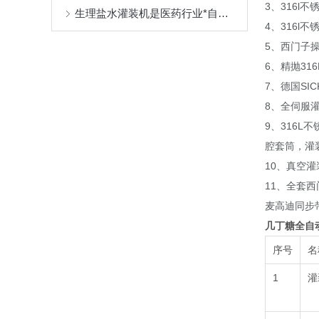
3、316
生理盐水灌装机是医药行业*自动化设备
4、316l
5、西门子
6、精抛3
7、德国SI
8、全伺服
9、316
腔套筒，灌
10、真空灌
11、全套
麦高迪同步
几丁糖全自
序号
名
1
灌