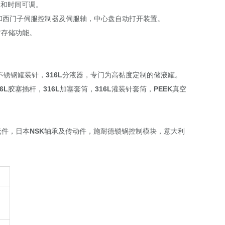
力和时间可调。
和西门子伺服控制器及伺服轴，中心盘自动打开装置。
方存储功能。
不锈钢罐装针，
31
6L
分液器，专门为高黏度定制的储液罐。
6L
胶塞插杆，
316L
加塞套筒，
316
L
灌装针套筒，
PEE
K
真空
元件，日本
NSK
轴承及传动件，施耐德锁锅控制模块，意大利