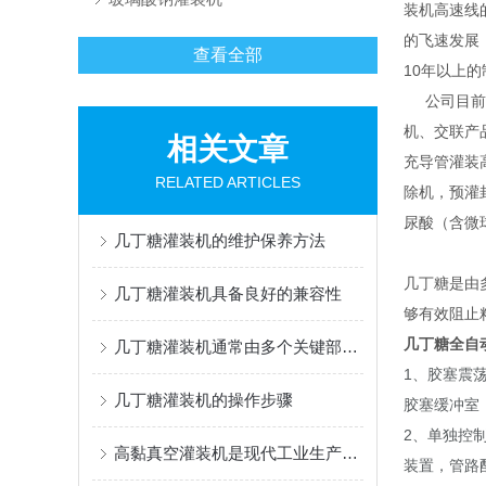
装机高速线
的飞速发展
查看全部
10年以上
公司目前的
机、交联产
相关文章
充导管灌装
RELATED ARTICLES
除机，预灌封
尿酸（含微
几丁糖灌装机的维护保养方法
几丁糖是由
几丁糖灌装机具备良好的兼容性
够有效阻止
几丁糖全自
几丁糖灌装机通常由多个关键部件组成
1、胶塞震
几丁糖灌装机的操作步骤
胶塞缓冲室
2、单独控
高黏真空灌装机是现代工业生产中的重要设备
装置，管路