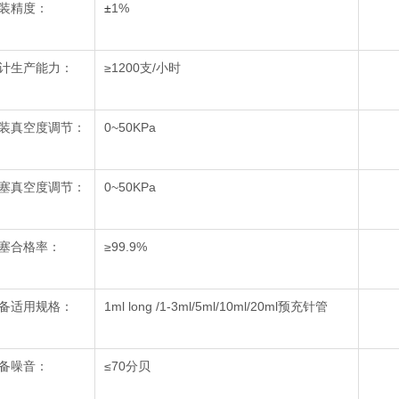
装精度：
±
1%
计生产能力：
≥1200支/小时
装真空度调节：
0~50KPa
塞真空度调节：
0~50KPa
塞合格率：
≥99.9%
备适用规格：
1ml long /1-3ml/5ml/10ml/20ml预充针管
备噪音：
≤70分贝