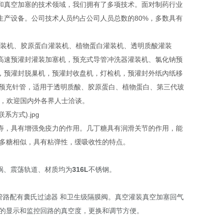
和真空加塞的技术领域，我们拥有了多项技术。面对制药行业
产设备。公司技术人员约占公司人员总数的80%，多数具有
装机、胶原蛋白灌装机、植物蛋白灌装机、透明质酸灌装
高速预灌封灌装加塞机，预充式导管冲洗器灌装机、氯化钠预
，预灌封脱巢机，预灌封收盘机，灯检机，预灌封外纸內纸移
ml/20ml预充针管，适用于透明质酸、胶原蛋白、植物蛋白、第三代玻
等，欢迎国内外各界人士洽谈。
寿，具有增强免疫力的作用。几丁糖具有润滑关节的作用，能
基多糖相似，具有粘弹性，缓吸收性的特点。
锅、震荡轨道、材质均为
316L
不锈钢。
管路配有囊氏过滤器
和卫生级隔膜阀。真空灌装真空加塞回气
的显示和监控回路的真空度，更换和调节方便。