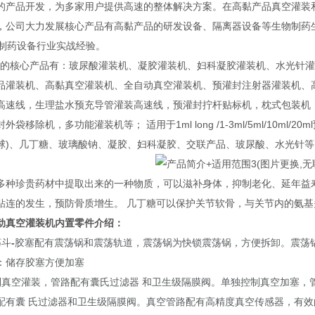
的产品开发，为多家用户提供高速的整体解决方案。在高黏产品真空灌装
，公司大力发展核心产品有高黏产品的研发设备、隔离器设备等生物制药生
的制药设备行业实战经验。
核心产品有：玻尿酸灌装机、凝胶灌装机、妇科凝胶灌装机、水光针灌
品灌装机、高黏真空灌装机、全自动真空灌装机、预灌封注射器灌装机、
高速线，生理盐水预充导管灌装高速线，预灌封拧杆贴标机，枕式包装机
外袋移除机，多功能灌装机等； 适用于1ml long /1-3ml/5ml/10
球)、几丁糖、玻璃酸钠、凝胶、妇科凝胶、交联产品、玻尿酸、水光针
多种珍贵药材中提取出来的一种物质，可以滋补身体，抑制老化、延年益
粘连的发生，预防骨质增生。 几丁糖可以保护关节软骨，与关节内的氨
动真空灌装机
内置零件介绍：
荡斗
-
胶塞配有震荡锅和震荡轨道，震荡锅为快锁震荡锅，方便拆卸。震荡
：储存胶塞方便加塞
制真空灌装，管路配有囊氏过滤器
和卫生级隔膜阀。单独控制真空加塞，
配有囊
氏过滤器和卫生级隔膜阀。真空管路配有高精度真空传感器，有效