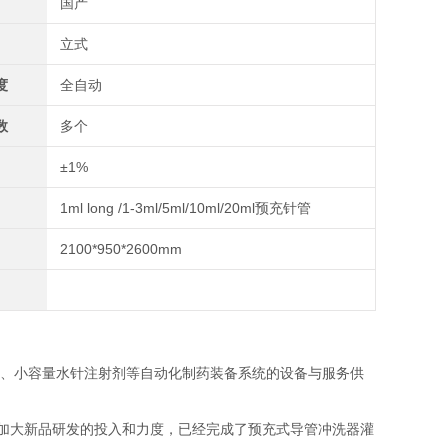
国产
立式
度
全自动
数
多个
±1%
1ml long /1-3ml/5ml/10ml/20ml预充针管
2100*950*2600mm
供、小容量水针注射剂等自动化制药装备系统的设备与服务供
加大新品研发的投入和力度，已经完成了预充式导管冲洗器灌