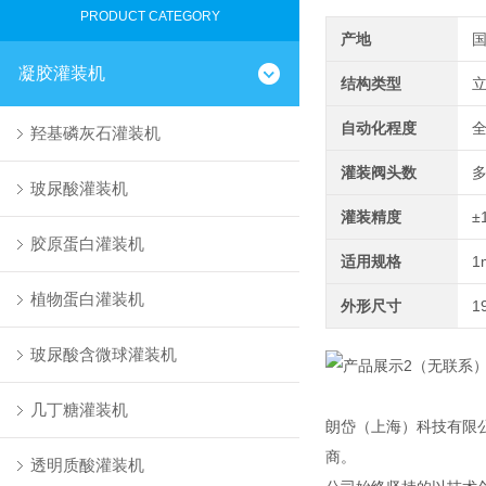
PRODUCT CATEGORY
产地
凝胶灌装机
结构类型
自动化程度
羟基磷灰石灌装机
灌装阀头数
玻尿酸灌装机
灌装精度
±
胶原蛋白灌装机
适用规格
1
植物蛋白灌装机
外形尺寸
1
玻尿酸含微球灌装机
几丁糖灌装机
朗岱（上海）科技有限
商。
透明质酸灌装机