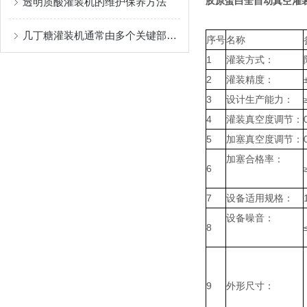
胶原蛋白全自动真空灌
透明质酸灌装机的维护保养方法
几丁糖灌装机通常由多个关键部件组成
序号
名称
1
灌装方式：
2
灌装精度：
3
设计生产能力：
4
灌装真空度调节：
5
加塞真空度调节：
加塞合格率：
6
7
设备适用规格：
设备噪音：
8
9
外形尺寸：