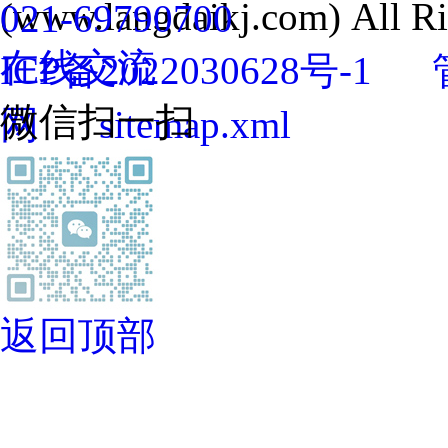
(www.langdaikj.com) All
021-69790700
在线交流
ICP备2022030628号-1
微信扫一扫
网
sitemap.xml
返回顶部