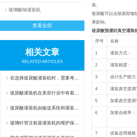
装。
玻璃酸钠灌装机
玻尿酸可以去除面部皱
果影响。
查看全部
玻尿酸预灌封真空灌装
序号
名称
相关文章
1
灌装方式：
RELATED ARTICLES
2
灌装精度：
3
设计生产能力
在选择玻尿酸灌装机时，需要考虑以下几个因素
4
灌装真空度调
玻尿酸灌装机在美容行业中有着广泛的应用
5
加塞真空度调
玻尿酸灌装机由输送系统和灌装系统组成
6
加塞合格率：
玻璃针管注射器灌装机的维护保养方法
7
设备适用规格