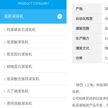
PRODUCT CATEGORY
产地
凝胶灌装机
自动化程度
灌装范围
医
羟基磷灰石灌装机
生产能力
≥
玻尿酸灌装机
灌装方式
胶原蛋白灌装机
功率
1
植物蛋白灌装机
玻尿酸含微球灌装机
朗岱（上海）科技有限
几丁糖灌装机
应商。
公司始终坚持的以技术
透明质酸灌装机
机高速线的产品开发，