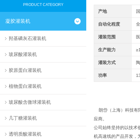
PRODUCT CATEGORY
产地
凝胶灌装机
自动化程度
灌装范围
医
羟基磷灰石灌装机
生产能力
≥
玻尿酸灌装机
灌装方式
胶原蛋白灌装机
功率
1
植物蛋白灌装机
玻尿酸含微球灌装机
朗岱（上海）科技有限
几丁糖灌装机
应商。
公司始终坚持的以技术
透明质酸灌装机
机高速线的产品开发，