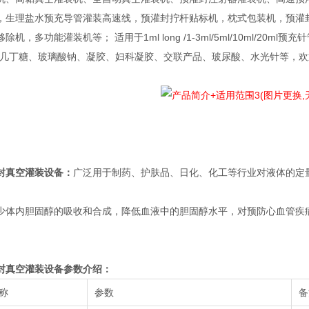
，生理盐水预充导管灌装高速线，预灌封拧杆贴标机，枕式包装机，预灌
除机，多功能灌装机等； 适用于1ml long /1-3ml/5ml/10ml/
、几丁糖、玻璃酸钠、凝胶、妇科凝胶、交联产品、玻尿酸、水光针等，
封真空灌装设备
：
广泛用于制药、护肤品、日化、化工等行业对液体的定
少体内胆固醇的吸收和合成，降低血液中的胆固醇水平，对预防心血管疾
封真空灌装设备
参数介绍：
称
参数
备