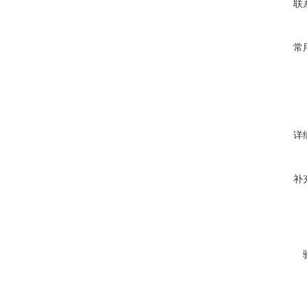
联
常
详
补