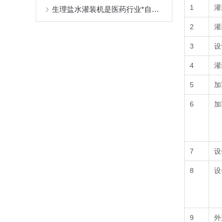
1
灌
生理盐水灌装机是医药行业*自动化设备
2
灌
3
设
4
灌
5
加
6
加
7
设
8
设
9
外