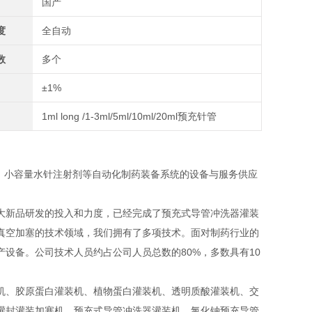
国产
度
全自动
数
多个
±1%
1ml long /1-3ml/5ml/10ml/20ml预充针管
、小容量水针注射剂等自动化制药装备系统的设备与服务供应
大新品研发的投入和力度，已经完成了预充式导管冲洗器灌装
真空加塞的技术领域，我们拥有了多项技术。面对制药行业的
设备。公司技术人员约占公司人员总数的80%，多数具有10
机、胶原蛋白灌装机、植物蛋白灌装机、透明质酸灌装机、交
灌封灌装加塞机，预充式导管冲洗器灌装机、氯化钠预充导管