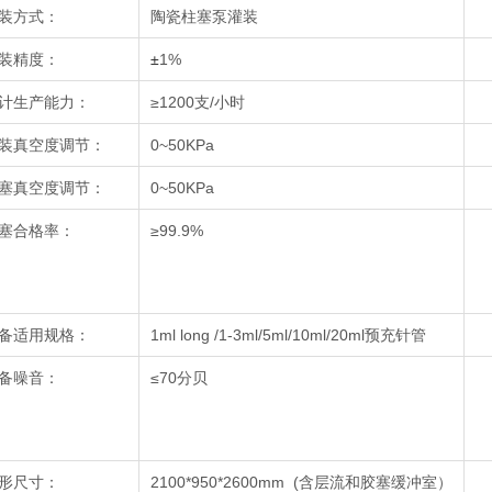
装方式：
陶瓷柱塞泵灌装
装精度：
±
1%
计生产能力：
≥1200支/小时
装真空度调节：
0~50KPa
塞真空度调节：
0~50KPa
塞合格率：
≥99.9%
备适用规格：
1ml long /1-3ml/5ml/10ml/20ml预充针管
备噪音：
≤70分贝
形尺寸：
2100*950*2600mm (含层流和胶塞缓冲室）