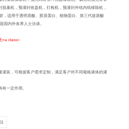
封脱巢机，预灌封收盘机，灯检机，预灌封外纸內纸移除机，
20ml预充针管，适用于透明质酸、胶原蛋白、植物蛋白、第三代玻尿酸
欢迎国内外各界人士洽谈。
量灌装，可根据客户需求定制，满足客户对不同规格液体的灌
病有一定作用。
注