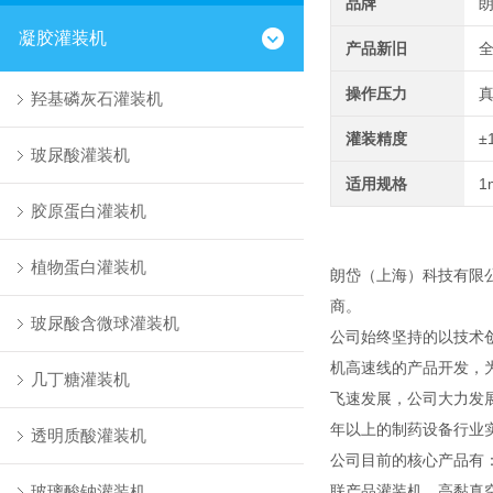
品牌
凝胶灌装机
产品新旧
操作压力
羟基磷灰石灌装机
灌装精度
±
玻尿酸灌装机
适用规格
1
胶原蛋白灌装机
植物蛋白灌装机
朗岱（上海）科技有限
商。
玻尿酸含微球灌装机
公司始终坚持的以技术
机高速线的产品开发，
几丁糖灌装机
飞速发展，公司大力发
年以上的制药设备行业
透明质酸灌装机
公司目前的核心产品有
玻璃酸钠灌装机
联产品灌装机、高黏真