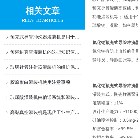
预充导管灌装高速线，
相关文章
功能灌装机等； 适用于1m
RELATED ARTICLES
璃酸钠、凝胶、妇科凝
预充式导管冲洗器灌装机是用于灌装生物医药制品的设备
氯化钠预充式导管冲洗
氯化钠有防止血栓的作
预灌封真空灌装机的这些知识值得我们学习
静脉炎，静脉曲张等。
玻璃针管注射器灌装机的维护保养方法
胶原蛋白灌装机使用注意事项
氯化钠预充式导管冲洗
灌装方式：陶瓷柱塞泵
玻尿酸灌装机由输送系统和灌装系统组成
灌装精度：±1%
设计生产能力：≥11000
高黏真空灌装机是现代工业生产中的重要设备
硅油喷涂控制：0.5mg
加塞合格率：≥99.5%
拧帽合格率：≥99.5%