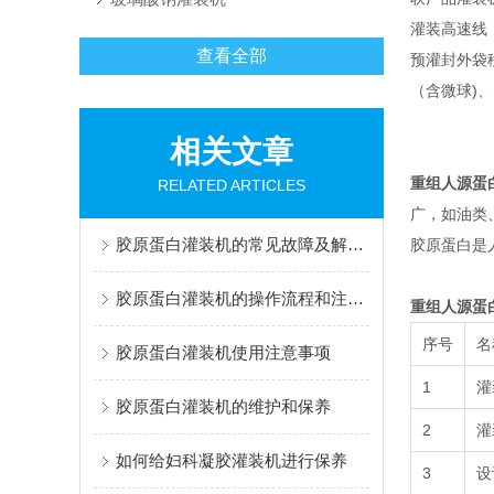
灌装高速线
查看全部
预灌封外袋移
（含微球)
相关文章
重组人源蛋
RELATED ARTICLES
广，如油类
胶原蛋白灌装机的常见故障及解决办法有哪些？
胶原蛋白是
胶原蛋白灌装机的操作流程和注意事项
重组人源蛋
序号
名
胶原蛋白灌装机使用注意事项
1
灌
胶原蛋白灌装机的维护和保养
2
灌
如何给妇科凝胶灌装机进行保养
3
设