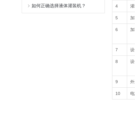
如何正确选择液体灌装机？
4
灌
5
加
6
加
7
设
8
设
9
外
10
电