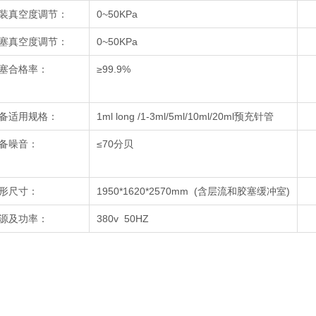
装真空度调节：
0~50KPa
塞真空度调节：
0~50KPa
塞合格率：
≥99.9%
备适用规格：
1ml long /1-3ml/5ml/10ml/20ml预充针管
备噪音：
≤70分贝
形尺寸：
1950*1620*2570mm (含层流和胶塞缓冲室)
源及功率：
380v 50HZ