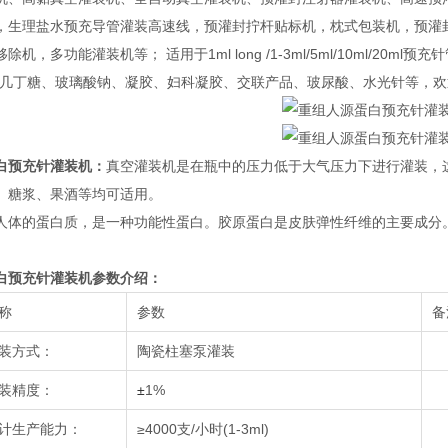
，生理盐水预充导管灌装高速线，预灌封拧杆贴标机，枕式包装机，预灌
除机，多功能灌装机等； 适用于1ml long /1-3ml/5ml/10ml/
、几丁糖、玻璃酸钠、凝胶、妇科凝胶、交联产品、玻尿酸、水光针等，
白预充针灌装机
：
真空灌装机是在瓶中的压力低于大气压力下进行灌装，
、糖浆、果酒等均可适用。
人体的蛋白质，是一种功能性蛋白。胶原蛋白是皮肤弹性纤维的主要成分
白预充针灌装机
参数介绍：
称
参数
备
装方式：
陶瓷柱塞泵灌装
装精度：
±
1%
计生产能力：
≥4000支/小时(1-3ml)