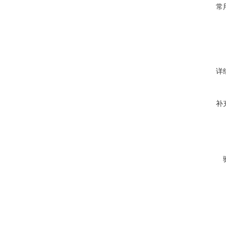
常
详
补