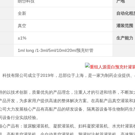
朗岱科技
产地
全新
自动化程
真空
灌装范围
±1%
生产能力
1ml long /1-3ml/5ml/10ml/20ml预充针管
）科技有限公司成立于2019年，总部位于上海，是一家为制药企业提供
持的以技术创新，质量优先的产品理念，注重人才的引进和培养，不断加
产品开发，为多家用户提供高速的整体解决方案。在高黏产品真空灌装和
公司大力发展核心产品有高黏产品的研发设备、隔离器设备等生物制药生产
药设备行业实战经验。
核心产品有：玻尿酸灌装机、凝胶灌装机、妇科凝胶灌装机、水光针灌装
机、高黏真空灌装机、全自动真空灌装机、预灌封注射器灌装机、高速预