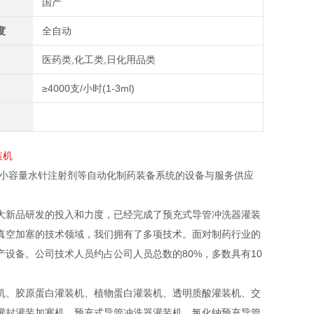
国产
度
全自动
医药类,化工类,日化用品类
≥4000支/小时(1-3ml)
、小容量水针注射剂等自动化制药装备系统的设备与服务供应
大新品研发的投入和力度，已经完成了预充式导管冲洗器灌装
真空加塞的技术领域，我们拥有了多项技术。面对制药行业的
设备。公司技术人员约占公司人员总数的80%，多数具有10
机、胶原蛋白灌装机、植物蛋白灌装机、透明质酸灌装机、交
灌封灌装加塞机，预充式导管冲洗器灌装机、氯化钠预充导管