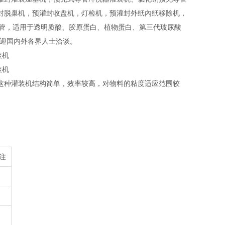
封脱巢机，预灌封收盘机，灯检机，预灌封外纸內纸移除机，
20ml预充针管，适用于透明质酸、胶原蛋白、植物蛋白、第三代玻尿酸
欢迎国内外各界人士洽谈。
这种灌装机结构简单，效率较高，对物料的粘度适应范围较
。
注