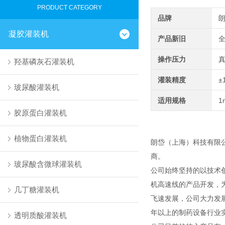
PRODUCT CATEGORY
品牌
凝胶灌装机
产品新旧
操作压力
羟基磷灰石灌装机
灌装精度
±
玻尿酸灌装机
适用规格
1
胶原蛋白灌装机
植物蛋白灌装机
朗岱（上海）科技有限
商。
玻尿酸含微球灌装机
公司始终坚持的以技术
机高速线的产品开发，
几丁糖灌装机
飞速发展，公司大力发
年以上的制药设备行业
透明质酸灌装机