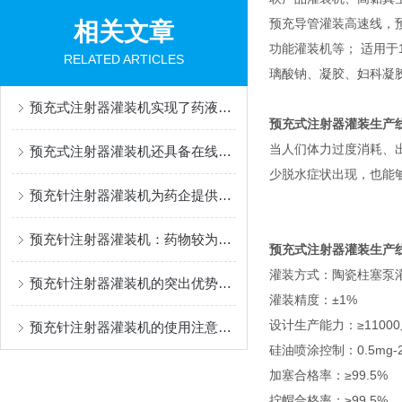
预充导管灌装高速线，
相关文章
功能灌装机等； 适用于1m
RELATED ARTICLES
璃酸钠、凝胶、妇科凝
预充式注射器灌装机实现了药液灌装过程的自动化与可控化
预充式注射器灌装生产
当人们体力过度消耗、
预充式注射器灌装机还具备在线检测功能
少脱水症状出现，也能
预充针注射器灌装机为药企提供了一种降低污染风险的解决方案
预充针注射器灌装机：药物较为准确灌装的幕后设备
预充式注射器灌装生产
灌装方式：陶瓷柱塞泵
预充针注射器灌装机的突出优势：灌装精度高
灌装精度：±1%
设计生产能力：≥11000
预充针注射器灌装机的使用注意事项
硅油喷涂控制：0.5mg
加塞合格率：≥99.5%
拧帽合格率：≥99.5%