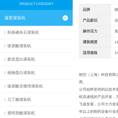
PRODUCT CATEGORY
品牌
凝胶灌装机
产品新旧
操作压力
羟基磷灰石灌装机
灌装精度
±
玻尿酸灌装机
适用规格
1
胶原蛋白灌装机
植物蛋白灌装机
朗岱（上海）科技有限
商。
玻尿酸含微球灌装机
公司始终坚持的以技术
机高速线的产品开发，
几丁糖灌装机
飞速发展，公司大力发
年以上的制药设备行业
透明质酸灌装机