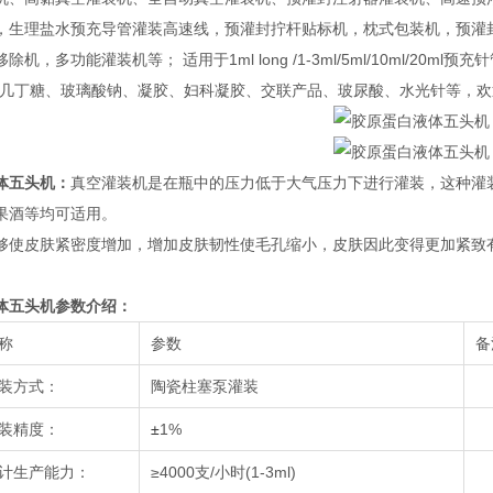
，生理盐水预充导管灌装高速线，预灌封拧杆贴标机，枕式包装机，预灌
除机，多功能灌装机等； 适用于1ml long /1-3ml/5ml/10ml/
、几丁糖、玻璃酸钠、凝胶、妇科凝胶、交联产品、玻尿酸、水光针等，
体五头机：
真空灌装机是在瓶中的压力低于大气压力下进行灌装，这种灌
果酒等均可适用。
够使皮肤紧密度增加，增加皮肤韧性使毛孔缩小，皮肤因此变得更加紧致
体五头机
参数介绍：
称
参数
备
装方式：
陶瓷柱塞泵灌装
装精度：
±
1%
计生产能力：
≥4000支/小时(1-3ml)