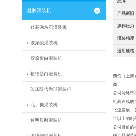
品牌
凝胶灌装机
产品新旧
操作压力
羟基磷灰石灌装机
灌装精度
玻尿酸灌装机
适用规格
胶原蛋白灌装机
植物蛋白灌装机
朗岱（上海
商。
玻尿酸含微球灌装机
公司始终坚
机高速线的
几丁糖灌装机
飞速发展，
年以上的制
透明质酸灌装机
公司目前的
玻璃酸钠灌装机
联产品灌装