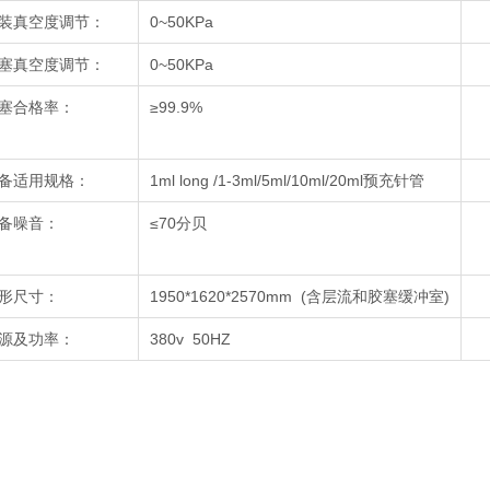
装真空度调节：
0~50KPa
塞真空度调节：
0~50KPa
塞合格率：
≥99.9%
备适用规格：
1ml long /1-3ml/5ml/10ml/20ml预充针管
备噪音：
≤70分贝
形尺寸：
1950*1620*2570mm (含层流和胶塞缓冲室)
源及功率：
380v 50HZ