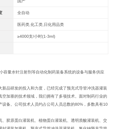
国产
度
全自动
医药类,化工类,日化用品类
≥4000支/小时(1-3ml)
、小容量水针注射剂等自动化制药装备系统的设备与服务供应
大新品研发的投入和力度，已经完成了预充式导管冲洗器灌装
真空加塞的技术领域，我们拥有了多项技术。面对制药行业的
设备。公司技术人员约占公司人员总数的80%，多数具有10
机、胶原蛋白灌装机、植物蛋白灌装机、透明质酸灌装机、交
灌封灌装加塞机，预充式导管冲洗器灌装机、氯化钠预充导管