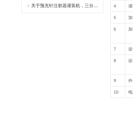
关于预充针注射器灌装机，三分钟您就懂
4
灌
5
加
6
加
7
设
8
设
9
外
10
电