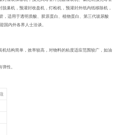
封脱巢机，预灌封收盘机，灯检机，预灌封外纸內纸移除机，
20ml预充针管，适用于透明质酸、胶原蛋白、植物蛋白、第三代玻尿酸
欢迎国内外各界人士洽谈。
装机结构简单，效率较高，对物料的粘度适应范围较广，如油
有弹性。
注