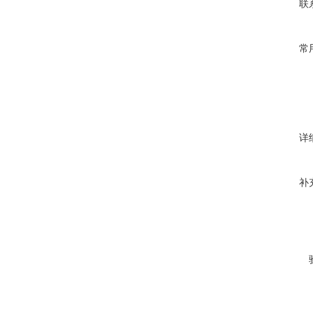
联
常
详
补