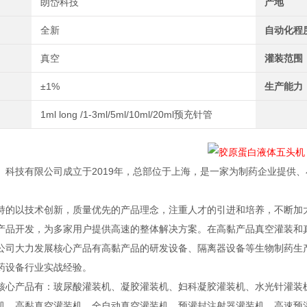
朗岱科技
产地
全新
自动化程
真空
灌装范围
±1%
生产能力
1ml long /1-3ml/5ml/10ml/20ml预充针管
）科技有限公司成立于2019年，总部位于上海，是一家为制药企业提供
持的以技术创新，质量优先的产品理念，注重人才的引进和培养，不断加
产品开发，为多家用户提供高速的整体解决方案。在高黏产品真空灌装和
公司大力发展核心产品有高黏产品的研发设备、隔离器设备等生物制药生产
药设备行业实战经验。
核心产品有：玻尿酸灌装机、凝胶灌装机、妇科凝胶灌装机、水光针灌装
机、高黏真空灌装机、全自动真空灌装机、预灌封注射器灌装机、高速预