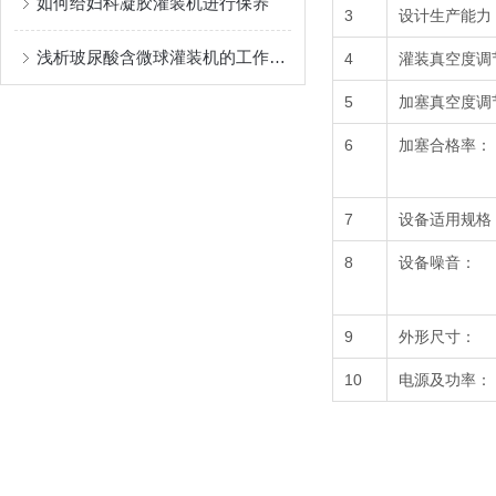
如何给妇科凝胶灌装机进行保养
3
设计生产能力
浅析玻尿酸含微球灌装机的工作原理
4
灌装真空度调
5
加塞真空度调
6
加塞合格率：
7
设备适用规格
8
设备噪音：
9
外形尺寸：
10
电源及功率：