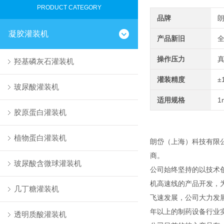
PRODUCT CATEGORY
品牌
凝胶灌装机
产品新旧
操作压力
羟基磷灰石灌装机
灌装精度
±
玻尿酸灌装机
适用规格
1
胶原蛋白灌装机
植物蛋白灌装机
朗岱（上海）科技有限
商。
玻尿酸含微球灌装机
公司始终坚持的以技术
机高速线的产品开发，
几丁糖灌装机
飞速发展，公司大力发
年以上的制药设备行业
透明质酸灌装机