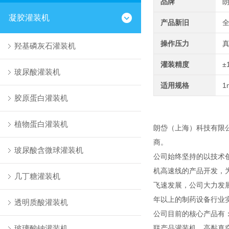
品牌
凝胶灌装机
产品新旧
操作压力
羟基磷灰石灌装机
灌装精度
±
玻尿酸灌装机
适用规格
1
胶原蛋白灌装机
植物蛋白灌装机
朗岱（上海）科技有限
商。
玻尿酸含微球灌装机
公司始终坚持的以技术
机高速线的产品开发，
几丁糖灌装机
飞速发展，公司大力发
年以上的制药设备行业
透明质酸灌装机
公司目前的核心产品有
玻璃酸钠灌装机
联产品灌装机、高黏真