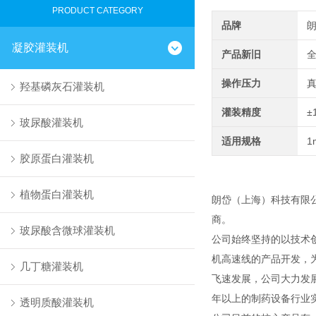
PRODUCT CATEGORY
品牌
凝胶灌装机
产品新旧
操作压力
羟基磷灰石灌装机
灌装精度
±
玻尿酸灌装机
适用规格
1
胶原蛋白灌装机
植物蛋白灌装机
朗岱（上海）科技有限
商。
玻尿酸含微球灌装机
公司始终坚持的以技术
机高速线的产品开发，
几丁糖灌装机
飞速发展，公司大力发
年以上的制药设备行业
透明质酸灌装机