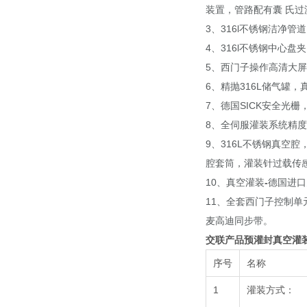
装置，管路配有囊
氏过
3、316l不锈钢洁净
4、316l不锈钢中心盘
5、西门子操作高清大
6、精抛316L储气罐
7、德国SICK安全光
8、全伺服灌装系统精度
9、316L不锈钢真空
腔套筒，灌装针过载传
10、真空灌装
-
德国进口
11、全套西门子控制
麦高迪同步带。
交联产品预灌封真空灌
序号
名称
1
灌装方式：