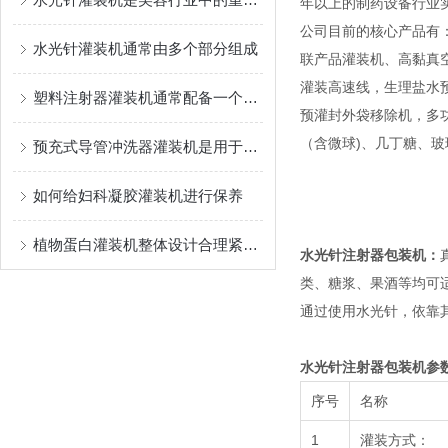
年以上的制药设备行业
公司目前的核心产品有
水光针灌装机通常由多个部分组成
联产品灌装机、高黏真
灌装高速线，生理盐水
塑料注射器灌装机通常配备一个自动化控制系统
预灌封外袋移除机，多功能灌
（含微球)、几丁糖、
预充式导管冲洗器灌装机是用于灌装生物医药制品的设备
如何给妇科凝胶灌装机进行保养
植物蛋白灌装机整体设计合理紧凑，占地面积小
水光针注射器包装机
：
类、糖浆、果酒等均可
通过使用水光针，依靠
水光针注射器包装机
参
序号
名称
1
灌装方式：