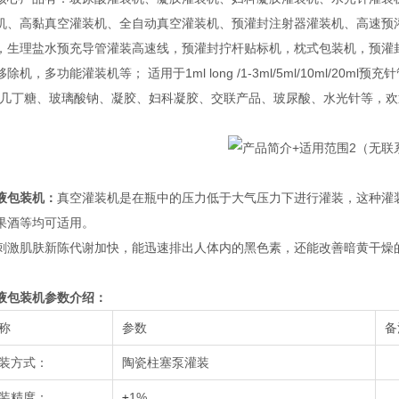
机、高黏真空灌装机、全自动真空灌装机、预灌封注射器灌装机、高速预
，生理盐水预充导管灌装高速线，预灌封拧杆贴标机，枕式包装机，预灌
除机，多功能灌装机等； 适用于1ml long /1-3ml/5ml/10ml/
、几丁糖、玻璃酸钠、凝胶、妇科凝胶、交联产品、玻尿酸、水光针等，
液包装机
：
真空灌装机是在瓶中的压力低于大气压力下进行灌装，这种灌
果酒等均可适用。
刺激肌肤新陈代谢加快，能迅速排出人体内的黑色素，还能改善暗黄干燥
液包装机
参数介绍：
称
参数
备
装方式：
陶瓷柱塞泵灌装
装精度：
±
1%