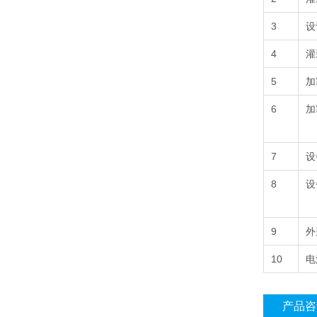
3
设
4
灌
5
加
6
加
7
设
8
设
9
外
10
电
产品咨