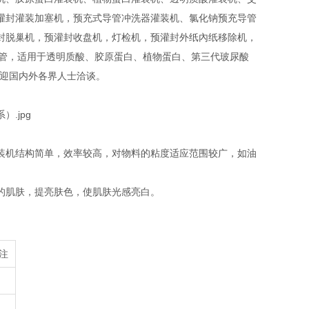
灌封灌装加塞机，预充式导管冲洗器灌装机、氯化钠预充导管
封脱巢机，预灌封收盘机，灯检机，预灌封外纸內纸移除机，
20ml预充针管，适用于透明质酸、胶原蛋白、植物蛋白、第三代玻尿酸
欢迎国内外各界人士洽谈。
装机结构简单，效率较高，对物料的粘度适应范围较广，如油
的肌肤，提亮肤色，使肌肤光感亮白。
注