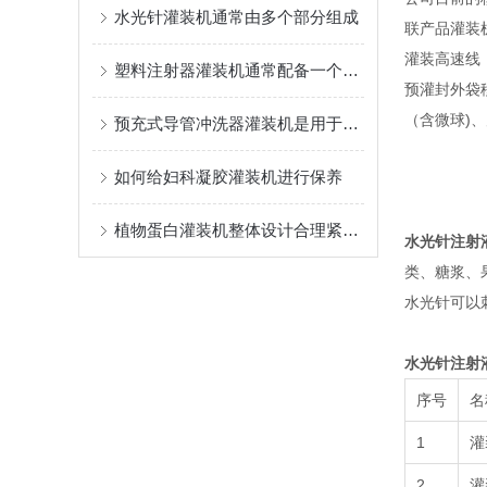
水光针灌装机通常由多个部分组成
联产品灌装
灌装高速线
塑料注射器灌装机通常配备一个自动化控制系统
预灌封外袋移
（含微球)
预充式导管冲洗器灌装机是用于灌装生物医药制品的设备
如何给妇科凝胶灌装机进行保养
植物蛋白灌装机整体设计合理紧凑，占地面积小
水光针注射
类、糖浆、
水光针可以
水光针注射
序号
名
1
灌
2
灌