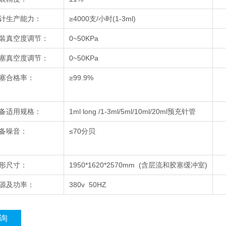
计生产能力：
≥4000支/小时(1-3ml)
装真空度调节：
0~50KPa
塞真空度调节：
0~50KPa
塞合格率：
≥99.9%
备适用规格：
1ml long /1-3ml/5ml/10ml/20ml预充针管
备噪音：
≤70分贝
形尺寸：
1950*1620*2570mm (含层流和胶塞缓冲室)
源及功率：
380v 50HZ
询