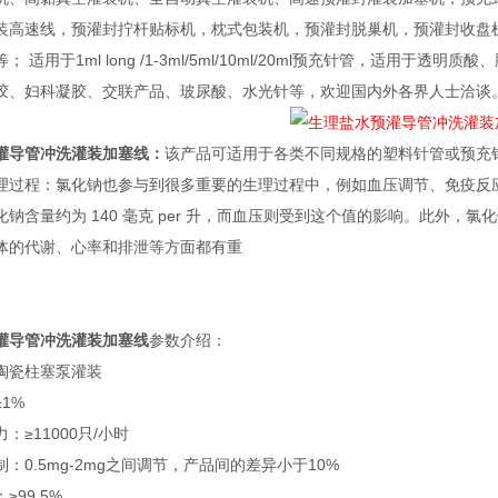
装高速线，预灌封拧杆贴标机，枕式包装机，预灌封脱巢机，预灌封收盘
； 适用于1ml long /1-3ml/5ml/10ml/20ml预充针管，适用
胶、妇科凝胶、交联产品、玻尿酸、水光针等，欢迎国内外各界人士洽谈
灌导管冲洗灌装加塞线
：
该产品可适用于各类不同规格的塑料针管或预充
理过程：氯化钠也参与到很多重要的生理过程中，例如血压调节、免疫反
化钠含量约为 140 毫克 per 升，而血压则受到这个值的影响。此外
体的代谢、心率和排泄等方面都有重
灌导管冲洗灌装加塞线
参数介绍：
陶瓷柱塞泵灌装
1%
：≥11000只/小时
：0.5mg-2mg之间调节，产品间的差异小于10%
≥99.5%