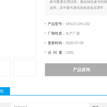
参与重要生理过程：氯化钠也参与到
泌等。其中最为著名的就是血压调节，正常
血压则受到这个值的影响。此外，氯
这些激素对机体的代谢、心率和排泄等
产品型号：
SHLD-LD4-232
厂商性质：
生产厂家
更新时间：
2026-07-09
访 问 量：
1092
产品咨询
绍