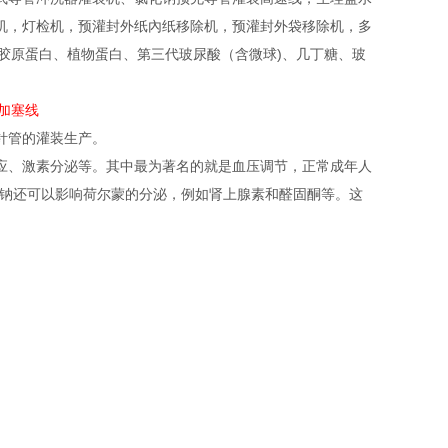
机，灯检机，预灌封外纸內纸移除机，预灌封外袋移除机，多
于透明质酸、胶原蛋白、植物蛋白、第三代玻尿酸（含微球)、几丁糖、玻
。
针管的灌装生产。
应、激素分泌等。其中最为著名的就是血压调节，正常成年人
，氯化钠还可以影响荷尔蒙的分泌，例如肾上腺素和醛固酮等。这