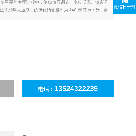
很多重要的生理过程中，例如血压调节、免疫反应、激素分
微信扫一扫
成年人血液中的氯化钠含量约为 140 毫克 per 升，而
化钠还可以影响荷尔蒙的分泌，例如肾上腺素和醛固酮等。
方面都有重
13524322239
电话：