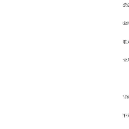
您
您
联
常
详
补