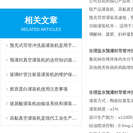
公司目前的核心产品有
联产品灌装机、高黏真
预充导管灌装高速线，
相关文章
功能灌装机等； 适用于1m
RELATED ARTICLES
璃酸钠、凝胶、妇科凝
预充式导管冲洗器灌装机是用于灌装生物医药制品的设备
生理盐水预灌封导管冲
氯化钠在维持体内水分
预灌封真空灌装机的这些知识值得我们学习
其他相关疾病的风险增
玻璃针管注射器灌装机的维护保养方法
胶原蛋白灌装机使用注意事项
生理盐水预灌封导管冲
灌装方式：陶瓷柱塞泵
玻尿酸灌装机由输送系统和灌装系统组成
灌装精度：±1%
设计生产能力：≥11000
高黏真空灌装机是现代工业生产中的重要设备
硅油喷涂控制：0.5mg