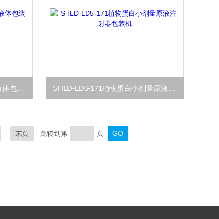
SHLD-LD5-172几丁糖预灌封液体包装机
SHLD-LD5-171植物蛋白小剂量原液注射器包装机
末页
跳转到第
页